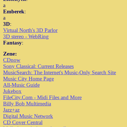
a
Emberek
:
a
3D
:
Virtual North's 3D Parlor
3D stereo - WebRing
Fantasy
:
Zene:
CDnow
Sony Classical: Current Releases
MusicSearch: The Internet's Music-Only Search Site
Music City Home Page
All-Music Guide
Jukebox
FileCity.Com - Midi Files and More
Billy Bob Multimedia
Jazz+az
Digital Music Network
CD Cover Central