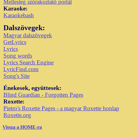
Mellesleg szórakoztató portál
Karaoke:
Karaokebash
Dalszövegek:
Magyar dalszövegek
GetLyrics
Lyrics
Song words
Lyrics Search Engine
LyricFind.com
Song's Site
Énekesek, együttesek:
Blind Guardian - Forgotten Pages
Roxette:
Pietro's Roxette Pages - a magyar Roxette honlap
Roxette.org
Vissza a HOME-ra