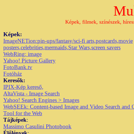
Mul
Képek, filmek, színészek, híre
Képek:
ImageNETion:pin-ups/fantasy/sci-fi arts,postcards,movie
posters,celebrities,mermaids,Star Wars,screen savers
WebRing: image
Yahoo! Picture Gallery
FotoBank.tv
Fotóház
Keresők:
IPIX-Kép kereső,
AltaVista - Image Search
Yahoo! Search Engines > Images
WebSEEk: Content-based Image and Video Search and C
Tool for the Web
Tájképek
:
Massimo Casulini Photobook
Élőlények
: