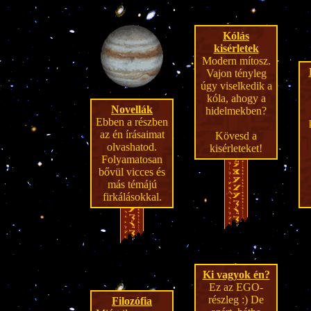
Kólás
kisérletek
Modern mítosz.
Vajon tényleg
úgy viselkedik a
kóla, ahogy a
Novellák
hidelmekben?
Ebben a részben
az én írásaimat
Kövesd a
olvashatod.
kisérleteket!
Folyamatosan
bővül vicces és
más témájú
firkálásokkal
.
Ki vagyok én?
Ez az EGO-
részleg :) De
Filozófia