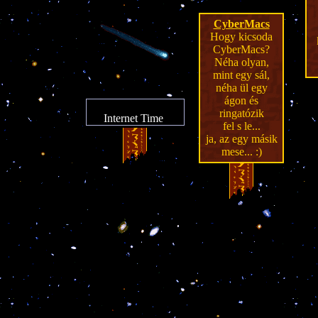
CyberMacs
Hogy kicsoda
CyberMacs?
Néha olyan,
mint egy sál,
néha ül egy
ágon és
ringatózik
Internet Time
fel s le...
ja, az egy másik
mese... :)