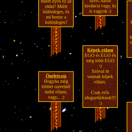
azért, hátha
Miért ilyen ez az
kiváncsi vagy, ki
oldal? Miért
is vagyok :)
különleges, és
mi benne a
különleges?
k
v
Képek rólam
EGO és EGO és
még több EGO
:)
Szóval itt
Önéletrajz
vannak képek
Hogyha még
rólam.
többet szeretnél
tudni rólam,
Csak erős
vagy... ;)
idegzetűeknek!!!
:)