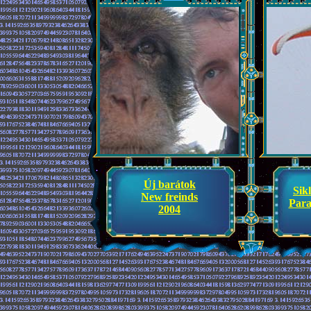
Új barátok
Sik
New freinds
Para
2004