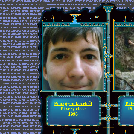
Pi nagyon közelről
Pi f
Pi very close
Pi,
1996